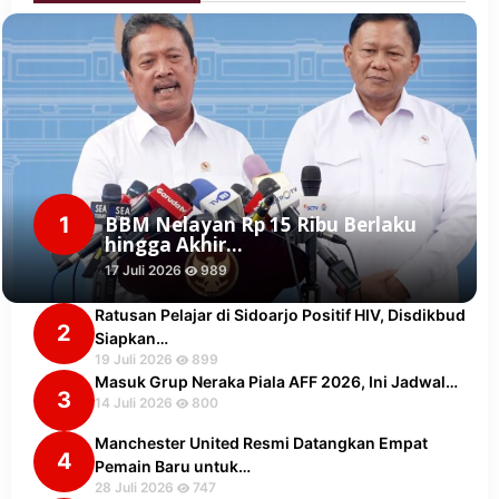
1
BBM Nelayan Rp 15 Ribu Berlaku
hingga Akhir…
17 Juli 2026
989
Ratusan Pelajar di Sidoarjo Positif HIV, Disdikbud
2
Siapkan…
19 Juli 2026
899
Masuk Grup Neraka Piala AFF 2026, Ini Jadwal…
3
14 Juli 2026
800
Manchester United Resmi Datangkan Empat
4
Pemain Baru untuk…
28 Juli 2026
747