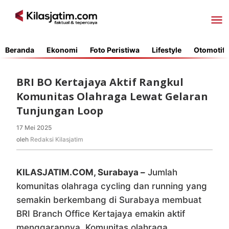
Lewati
ke
konten
Beranda
Ekonomi
Foto Peristiwa
Lifestyle
Otomotif
BRI BO Kertajaya Aktif Rangkul
Komunitas Olahraga Lewat Gelaran
Tunjungan Loop
17 Mei 2025
oleh
Redaksi
oleh
Redaksi Kilasjatim
Kilasjatim
KILASJATIM.COM, Surabaya –
Jumlah
komunitas olahraga cycling dan running yang
semakin berkembang di Surabaya membuat
BRI Branch Office Kertajaya emakin aktif
menggarapnya. Komunitas olahraga