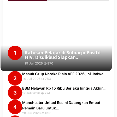
1
Ratusan Pelajar di Sidoarjo Positif
HIV, Disdikbud Siapkan…
19 Juli 2026
870
Masuk Grup Neraka Piala AFF 2026, Ini Jadwal…
2
14 Juli 2026
783
BBM Nelayan Rp 15 Ribu Berlaku hingga Akhir…
3
17 Juli 2026
774
Manchester United Resmi Datangkan Empat
4
Pemain Baru untuk…
28 Juli 2026
696