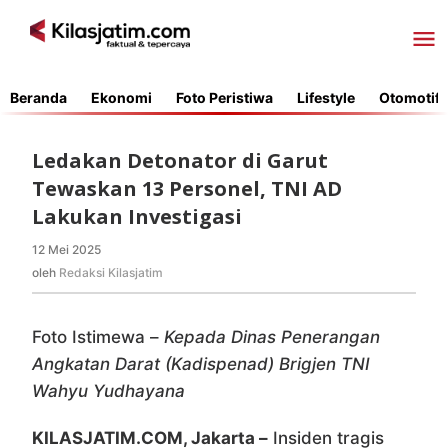
Lewati
ke
konten
Beranda
Ekonomi
Foto Peristiwa
Lifestyle
Otomotif
Ledakan Detonator di Garut
Tewaskan 13 Personel, TNI AD
Lakukan Investigasi
12 Mei 2025
oleh
Redaksi
oleh
Redaksi Kilasjatim
Kilasjatim
Foto Istimewa –
Kepada Dinas Penerangan
Angkatan Darat (Kadispenad) Brigjen TNI
Wahyu Yudhayana
KILASJATIM.COM, Jakarta –
Insiden tragis