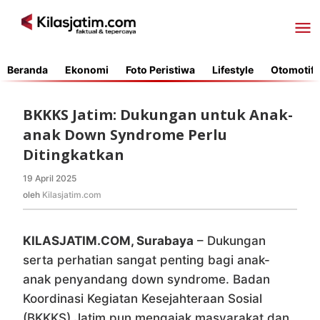
Lewati
ke
konten
Beranda
Ekonomi
Foto Peristiwa
Lifestyle
Otomotif
BKKKS Jatim: Dukungan untuk Anak-
anak Down Syndrome Perlu
Ditingkatkan
19 April 2025
oleh
Kilasjatim.com
oleh
Kilasjatim.com
KILASJATIM.COM, Surabaya
– Dukungan
serta perhatian sangat penting bagi anak-
anak penyandang down syndrome. Badan
Koordinasi Kegiatan Kesejahteraan Sosial
(BKKKS) Jatim pun mengajak masyarakat dan