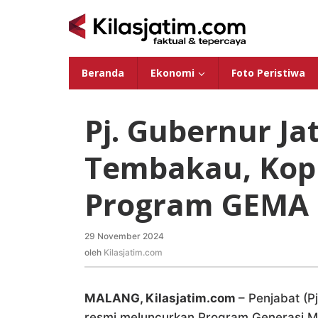
Lewati
ke
konten
Beranda
Ekonomi
Foto Peristiwa
Pj. Gubernur Ja
Tembakau, Kopi
Program GEMA
29 November 2024
oleh
Kilasjatim.com
oleh
Kilasjatim.com
MALANG, Kilasjatim.com
– Penjabat (P
resmi meluncurkan Program Generasi 