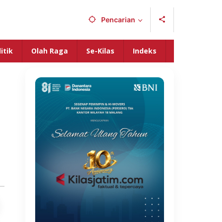
Pencarian
itik
Olah Raga
Se-Kilas
Indeks