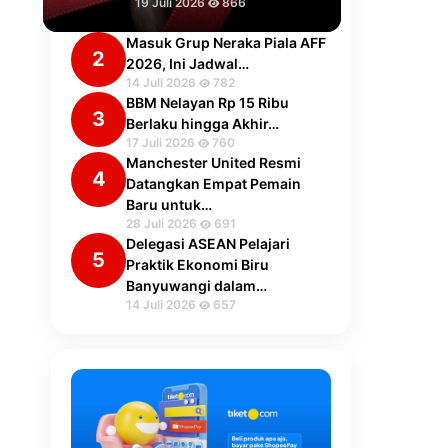
19 Juli 2026
866
Masuk Grup Neraka Piala AFF
2
2026, Ini Jadwal…
14 Juli 2026
782
BBM Nelayan Rp 15 Ribu
3
Berlaku hingga Akhir…
17 Juli 2026
760
Manchester United Resmi
4
Datangkan Empat Pemain
Baru untuk…
28 Juli 2026
691
Delegasi ASEAN Pelajari
5
Praktik Ekonomi Biru
Banyuwangi dalam…
14 Juli 2026
657