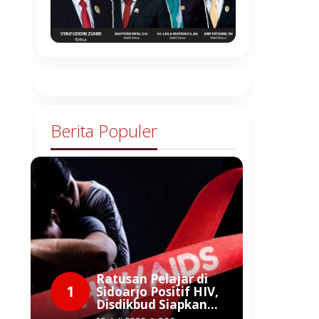
Berita Populer
Ratusan Pelajar di
1
Sidoarjo Positif HIV,
Disdikbud Siapkan…