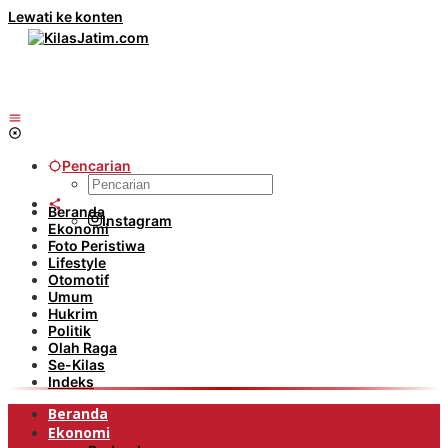
Lewati ke konten
Pencarian
Beranda
Instagram
Ekonomi
Foto Peristiwa
Lifestyle
Otomotif
Umum
Hukrim
Politik
Olah Raga
Se-Kilas
Indeks
Beranda
Ekonomi