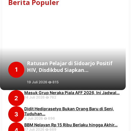
Berita Populer
Ratusan Pelajar di Sidoarjo Positif
1
HIV, Disdikbud Siapkan…
19 Juli 2026
815
Masuk Grup Neraka Piala AFF 2026, Ini Jadwal…
2
14 Juli 2026
762
Didit Hediprasetyo Bukan Orang Baru di Seni,
3
Tuduhan…
8 Juli 2026
696
BBM Nelayan Rp 15 Ribu Berlaku hingga Akhir…
4
17 Juli 2026
669