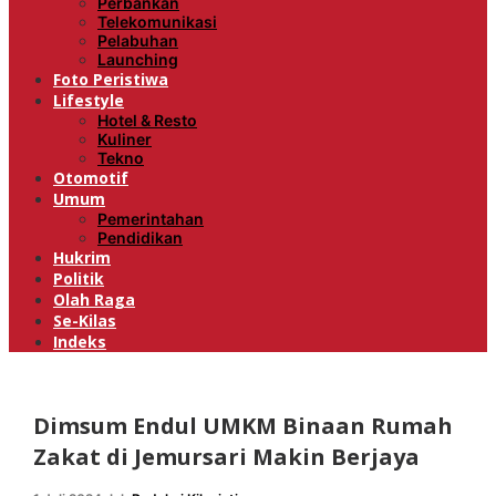
Perbankan
Telekomunikasi
Pelabuhan
Launching
Foto Peristiwa
Lifestyle
Hotel & Resto
Kuliner
Tekno
Otomotif
Umum
Pemerintahan
Pendidikan
Hukrim
Politik
Olah Raga
Se-Kilas
Indeks
Dimsum Endul UMKM Binaan Rumah
Zakat di Jemursari Makin Berjaya