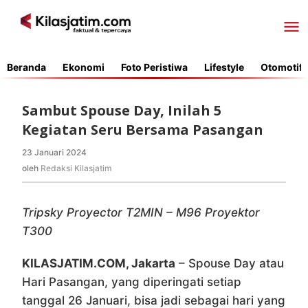
Lewati
ke
konten
Beranda
Ekonomi
Foto Peristiwa
Lifestyle
Otomotif
Sambut Spouse Day, Inilah 5
Kegiatan Seru Bersama Pasangan
23 Januari 2024
oleh
Redaksi
oleh
Redaksi Kilasjatim
Kilasjatim
Tripsky Proyector T2MIN – M96 Proyektor
T300
KILASJATIM.COM, Jakarta
– Spouse Day atau
Hari Pasangan, yang diperingati setiap
tanggal 26 Januari, bisa jadi sebagai hari yang