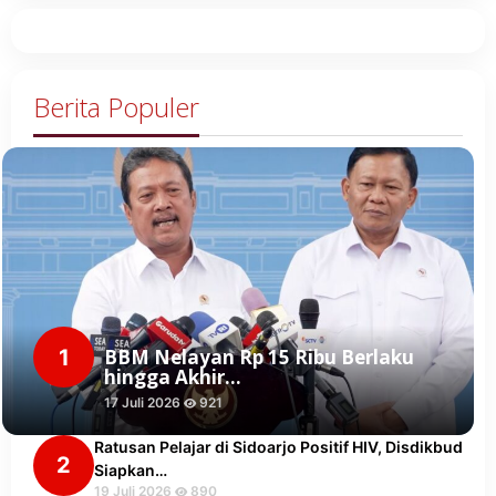
Berita Populer
1
BBM Nelayan Rp 15 Ribu Berlaku
hingga Akhir…
17 Juli 2026
921
Ratusan Pelajar di Sidoarjo Positif HIV, Disdikbud
2
Siapkan…
19 Juli 2026
890