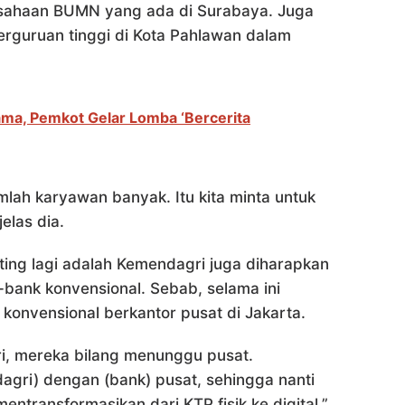
sahaan BUMN yang ada di Surabaya. Juga
erguruan tinggi di Kota Pahlawan dalam
ma, Pemkot Gelar Lomba ‘Bercerita
lah karyawan banyak. Itu kita minta untuk
elas dia.
enting lagi adalah Kemendagri juga diharapkan
bank konvensional. Sebab, selama ini
konvensional berkantor pusat di Jakarta.
ri, mereka bilang menunggu pusat.
gri) dengan (bank) pusat, sehingga nanti
entransformasikan dari KTP fisik ke digital,”