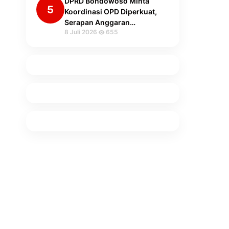
DPRD Bondowoso Minta
5
Koordinasi OPD Diperkuat,
Serapan Anggaran…
8 Juli 2026
655