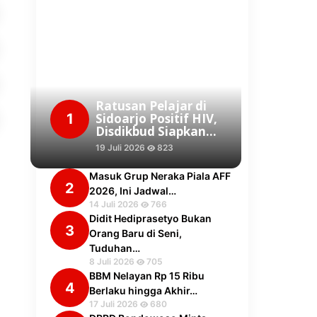
Ratusan Pelajar di
1
Sidoarjo Positif HIV,
Disdikbud Siapkan…
19 Juli 2026
823
Masuk Grup Neraka Piala AFF
2
2026, Ini Jadwal…
14 Juli 2026
766
Didit Hediprasetyo Bukan
3
Orang Baru di Seni,
Tuduhan…
8 Juli 2026
705
BBM Nelayan Rp 15 Ribu
4
Berlaku hingga Akhir…
17 Juli 2026
680