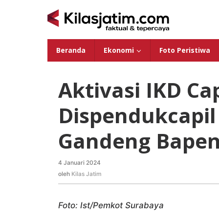
Lewati
ke
konten
Beranda
Ekonomi
Foto Peristiwa
Aktivasi IKD Ca
Dispendukcapil
Gandeng Bapen
4 Januari 2024
oleh
Kilas
oleh
Kilas Jatim
Jatim
Foto: Ist/Pemkot Surabaya