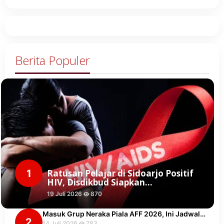
Berita Populer
1
Ratusan Pelajar di Sidoarjo Positif
HIV, Disdikbud Siapkan…
19 Juli 2026
870
Masuk Grup Neraka Piala AFF 2026, Ini Jadwal…
2
14 Juli 2026
783