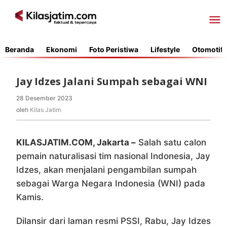
Lewati
ke
konten
Beranda
Ekonomi
Foto Peristiwa
Lifestyle
Otomotif
Jay Idzes Jalani Sumpah sebagai WNI
28 Desember 2023
oleh
Kilas
oleh
Kilas Jatim
Jatim
KILASJATIM.COM, Jakarta –
Salah satu calon
pemain naturalisasi tim nasional Indonesia, Jay
Idzes, akan menjalani pengambilan sumpah
sebagai Warga Negara Indonesia (WNI) pada
Kamis.
Dilansir dari laman resmi PSSI, Rabu, Jay Idzes