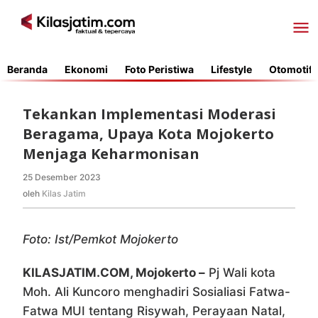
Lewati
ke
konten
Beranda
Ekonomi
Foto Peristiwa
Lifestyle
Otomotif
Tekankan Implementasi Moderasi
Beragama, Upaya Kota Mojokerto
Menjaga Keharmonisan
25 Desember 2023
oleh
Kilas
oleh
Kilas Jatim
Jatim
Foto: Ist/Pemkot Mojokerto
KILASJATIM.COM, Mojokerto –
Pj Wali kota
Moh. Ali Kuncoro menghadiri Sosialiasi Fatwa-
Fatwa MUI tentang Risywah, Perayaan Natal,