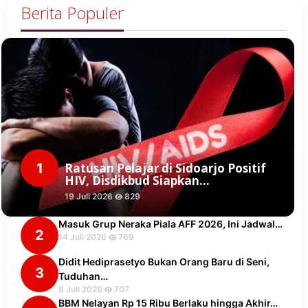
Berita Populer
1
Ratusan Pelajar di Sidoarjo Positif
HIV, Disdikbud Siapkan…
19 Juli 2026
829
Masuk Grup Neraka Piala AFF 2026, Ini Jadwal…
2
14 Juli 2026
769
Didit Hediprasetyo Bukan Orang Baru di Seni,
3
Tuduhan…
8 Juli 2026
707
BBM Nelayan Rp 15 Ribu Berlaku hingga Akhir…