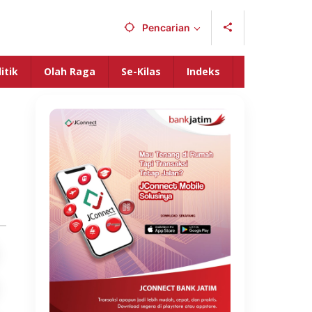
Pencarian
itik
Olah Raga
Se-Kilas
Indeks