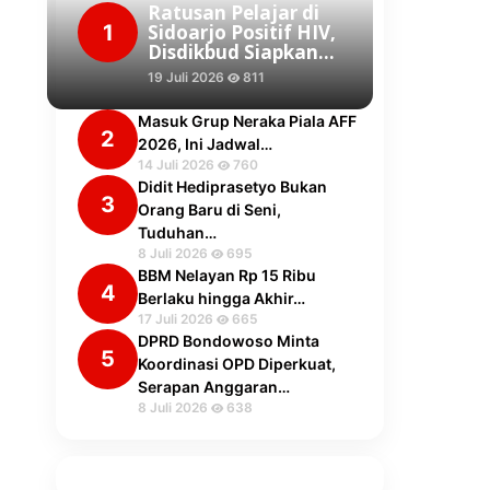
Ratusan Pelajar di
1
Sidoarjo Positif HIV,
Disdikbud Siapkan…
19 Juli 2026
811
Masuk Grup Neraka Piala AFF
2
2026, Ini Jadwal…
14 Juli 2026
760
Didit Hediprasetyo Bukan
3
Orang Baru di Seni,
Tuduhan…
8 Juli 2026
695
BBM Nelayan Rp 15 Ribu
4
Berlaku hingga Akhir…
17 Juli 2026
665
DPRD Bondowoso Minta
5
Koordinasi OPD Diperkuat,
Serapan Anggaran…
8 Juli 2026
638