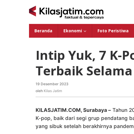
Lewati
ke
konten
Beranda
Ekonomi
Foto Peristiwa
Intip Yuk, 7 K-
Terbaik Selama
19 Desember 2023
oleh
Kilas
oleh
Kilas Jatim
Jatim
KILASJATIM.COM, Surabaya –
Tahun 20
K-pop, baik dari segi grup pendatang ba
yang sibuk setelah berakhirnya pandem