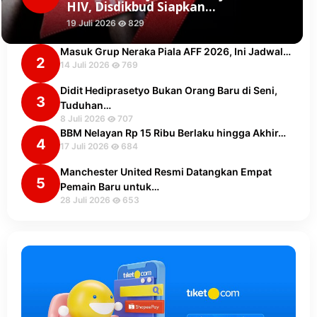
HIV, Disdikbud Siapkan…
19 Juli 2026
829
Masuk Grup Neraka Piala AFF 2026, Ini Jadwal…
2
14 Juli 2026
769
Didit Hediprasetyo Bukan Orang Baru di Seni,
3
Tuduhan…
8 Juli 2026
707
BBM Nelayan Rp 15 Ribu Berlaku hingga Akhir…
4
17 Juli 2026
684
Manchester United Resmi Datangkan Empat
5
Pemain Baru untuk…
28 Juli 2026
653