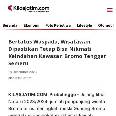
Lewati
ke
konten
Beranda
Ekonomi
Foto Peristiwa
Lifestyle
Otomotif
Bertatus Waspada, Wisatawan
Dipastikan Tetap Bisa Nikmati
Keindahan Kawasan Bromo Tengger
Semeru
18 Desember 2023
oleh
Kilas
oleh
Kilas Jatim
Jatim
KILASJATIM.COM, Probolinggo –
Jelang libur
Nataru 2023/2024, jumlah pengunjung wisata
Bromo terus meningkat, meski Gunung Bromo
mengalami peningkatan aktivitas kawah,