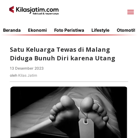
Lewati
ke
konten
Beranda
Ekonomi
Foto Peristiwa
Lifestyle
Otomotif
Satu Keluarga Tewas di Malang
Diduga Bunuh Diri karena Utang
13 Desember 2023
oleh
Kilas
oleh
Kilas Jatim
Jatim