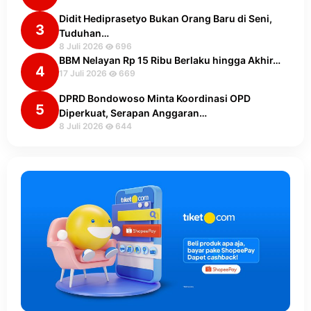
Didit Hediprasetyo Bukan Orang Baru di Seni,
3
Tuduhan…
8 Juli 2026
696
BBM Nelayan Rp 15 Ribu Berlaku hingga Akhir…
4
17 Juli 2026
669
DPRD Bondowoso Minta Koordinasi OPD
5
Diperkuat, Serapan Anggaran…
8 Juli 2026
644