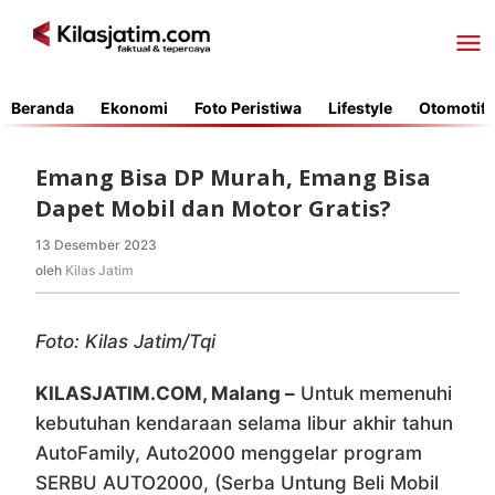
Lewati
ke
konten
Beranda
Ekonomi
Foto Peristiwa
Lifestyle
Otomotif
Emang Bisa DP Murah, Emang Bisa
Dapet Mobil dan Motor Gratis?
13 Desember 2023
oleh
Kilas
oleh
Kilas Jatim
Jatim
Foto: Kilas Jatim/Tqi
KILASJATIM.COM, Malang –
Untuk memenuhi
kebutuhan kendaraan selama libur akhir tahun
AutoFamily, Auto2000 menggelar program
SERBU AUTO2000, (Serba Untung Beli Mobil