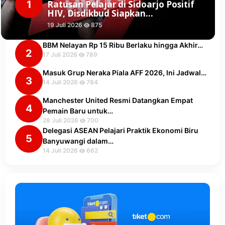
1
Ratusan Pelajar di Sidoarjo Positif
HIV, Disdikbud Siapkan…
19 Juli 2026
875
BBM Nelayan Rp 15 Ribu Berlaku hingga Akhir…
2
17 Juli 2026
789
Masuk Grup Neraka Piala AFF 2026, Ini Jadwal…
3
14 Juli 2026
784
Manchester United Resmi Datangkan Empat
4
Pemain Baru untuk…
28 Juli 2026
700
Delegasi ASEAN Pelajari Praktik Ekonomi Biru
5
Banyuwangi dalam…
14 Juli 2026
662