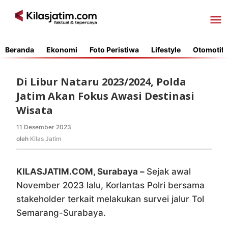
Lewati
ke
konten
Beranda
Ekonomi
Foto Peristiwa
Lifestyle
Otomotif
Di Libur Nataru 2023/2024, Polda
Jatim Akan Fokus Awasi Destinasi
Wisata
11 Desember 2023
oleh
Kilas
oleh
Kilas Jatim
Jatim
KILASJATIM.COM, Surabaya –
Sejak awal
November 2023 lalu, Korlantas Polri bersama
stakeholder terkait melakukan survei jalur Tol
Semarang-Surabaya.