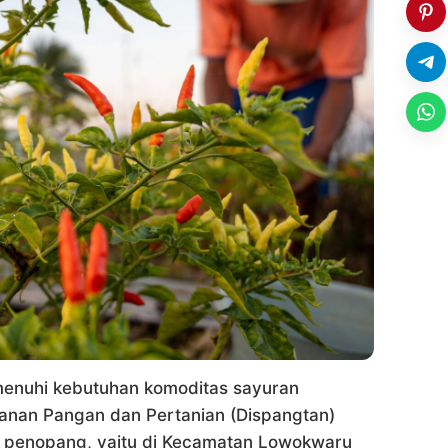
nuhi kebutuhan komoditas sayuran
hanan Pangan dan Pertanian (Dispangtan)
ai penopang, yaitu di Kecamatan Lowokwaru