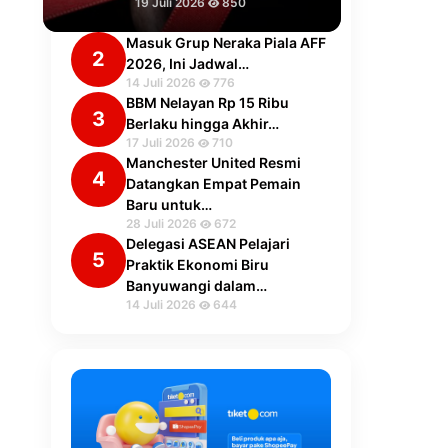
19 Juli 2026
850
Masuk Grup Neraka Piala AFF
2
2026, Ini Jadwal…
14 Juli 2026
776
BBM Nelayan Rp 15 Ribu
3
Berlaku hingga Akhir…
17 Juli 2026
710
Manchester United Resmi
4
Datangkan Empat Pemain
Baru untuk…
28 Juli 2026
672
Delegasi ASEAN Pelajari
5
Praktik Ekonomi Biru
Banyuwangi dalam…
14 Juli 2026
644