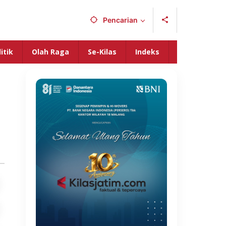
Pencarian
itik
Olah Raga
Se-Kilas
Indeks