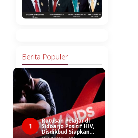
Berita Populer
Ratusan Pelajar di
1
Sidoarjo Positif HIV,
Disdikbud Siapkan…