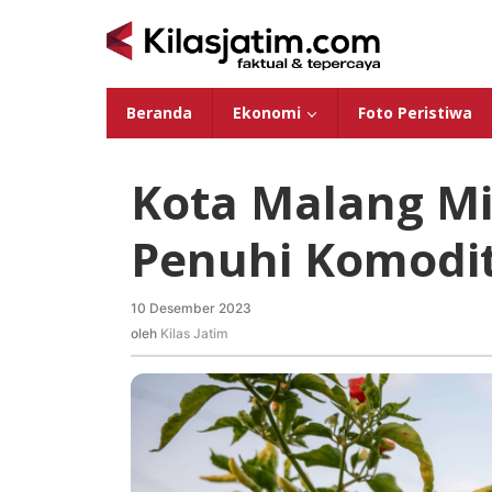
Lewati
ke
konten
Beranda
Ekonomi
Foto Peristiwa
Kota Malang Mi
Penuhi Komodit
10 Desember 2023
oleh
Kilas
oleh
Kilas Jatim
Jatim