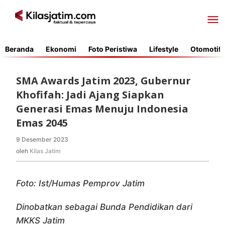
Lewati
ke
konten
Beranda
Ekonomi
Foto Peristiwa
Lifestyle
Otomotif
SMA Awards Jatim 2023, Gubernur
Khofifah: Jadi Ajang Siapkan
Generasi Emas Menuju Indonesia
Emas 2045
9 Desember 2023
oleh
Kilas
oleh
Kilas Jatim
Jatim
Foto: Ist/Humas Pemprov Jatim
Dinobatkan sebagai Bunda Pendidikan dari
MKKS Jatim