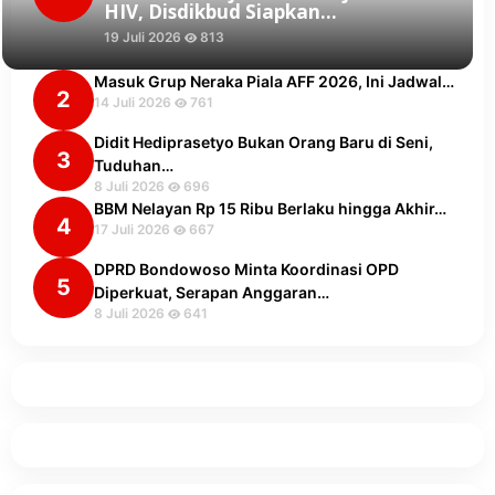
HIV, Disdikbud Siapkan…
19 Juli 2026
813
Masuk Grup Neraka Piala AFF 2026, Ini Jadwal…
2
14 Juli 2026
761
Didit Hediprasetyo Bukan Orang Baru di Seni,
3
Tuduhan…
8 Juli 2026
696
BBM Nelayan Rp 15 Ribu Berlaku hingga Akhir…
4
17 Juli 2026
667
DPRD Bondowoso Minta Koordinasi OPD
5
Diperkuat, Serapan Anggaran…
8 Juli 2026
641