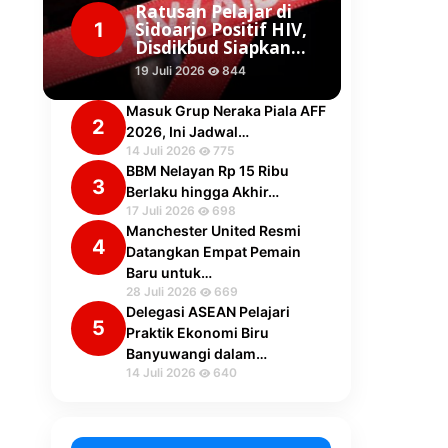
Ratusan Pelajar di
1
Sidoarjo Positif HIV,
Disdikbud Siapkan…
19 Juli 2026
844
Masuk Grup Neraka Piala AFF
2
2026, Ini Jadwal…
14 Juli 2026
775
BBM Nelayan Rp 15 Ribu
3
Berlaku hingga Akhir…
17 Juli 2026
698
Manchester United Resmi
4
Datangkan Empat Pemain
Baru untuk…
28 Juli 2026
669
Delegasi ASEAN Pelajari
5
Praktik Ekonomi Biru
Banyuwangi dalam…
14 Juli 2026
640