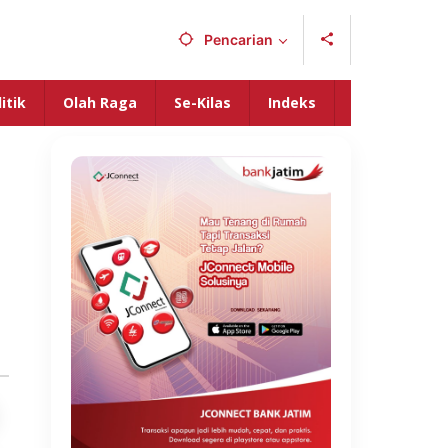
Pencarian
itik
Olah Raga
Se-Kilas
Indeks