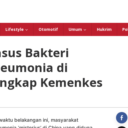
Lifestyle
Otomotif
Umum
Hukrim
Pol
sus Bakteri
eumonia di
 Ungkap Kemenkes
aktu belakangan ini, masyarakat
monia ‘misterius’ di China yang diduga