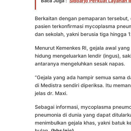
Baca Juga :
Sidoarjo Perkuat Layanan I
Berkaitan dengan pemaparan tersebut
pasien terkonfirmasi mycoplasma pneu
dan sekolah, yakni berusia tiga hingga 1
Menurut Kemenkes RI, gejala awal yang
hidung mengeluarkan lendir (ingus), sak
antaranya mengeluhkan sesak napas.
“Gejala yang ada hampir semua sama d
di Medistra sendiri diperiksa. Itu mema
jelas dr. Maxi.
Sebagai informasi, mycoplasma pneumon
pneumonia di dunia yang dapat ditularka
menimbulkan gejala khas, yakni batuk 
bulan.
(bbs/nic)