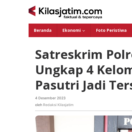
Lewati
ke
konten
Beranda
Ekonomi
Foto Peristiwa
Satreskrim Pol
Ungkap 4 Kelo
Pasutri Jadi T
4 Desember 2023
oleh
Redaksi
oleh
Redaksi Kilasjatim
Kilasjatim