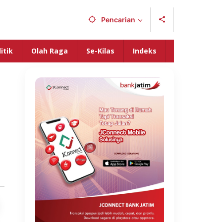
Pencarian
itik
Olah Raga
Se-Kilas
Indeks