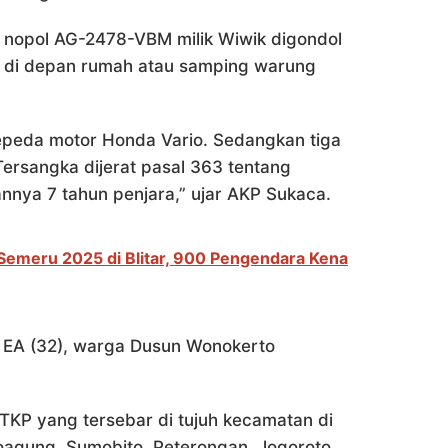
 nopol AG-2478-VBM milik Wiwik digondol
ir di depan rumah atau samping warung
 sepeda motor Honda Vario. Sedangkan tiga
Tersangka dijerat pasal 363 tentang
nya 7 tahun penjara,” ujar AKP Sukaca.
Semeru 2025 di Blitar, 900 Pengendara Kena
n EA (32), warga Dusun Wonokerto
 TKP yang tersebar di tujuh kecamatan di
agung, Sumobito, Peterongan, Jogoroto,