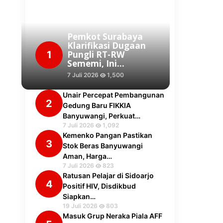
Pemkot Surabaya
Klarifikasi Dugaan
1
Pungli RT-RW
Sememi, Ini…
7 Juli 2026
1,500
Unair Percepat Pembangunan
2
Gedung Baru FIKKIA
Banyuwangi, Perkuat…
7 Juli 2026
1,092
Kemenko Pangan Pastikan
3
Stok Beras Banyuwangi
Aman, Harga…
7 Juli 2026
823
Ratusan Pelajar di Sidoarjo
4
Positif HIV, Disdikbud
Siapkan…
19 Juli 2026
803
Masuk Grup Neraka Piala AFF