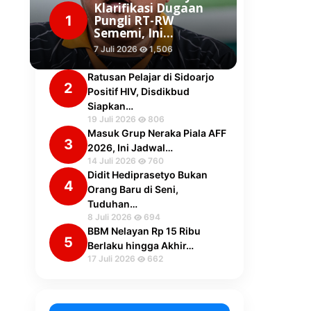
Klarifikasi Dugaan
1
Pungli RT-RW
Sememi, Ini…
7 Juli 2026
1,506
Ratusan Pelajar di Sidoarjo
2
Positif HIV, Disdikbud
Siapkan…
19 Juli 2026
806
Masuk Grup Neraka Piala AFF
3
2026, Ini Jadwal…
14 Juli 2026
760
Didit Hediprasetyo Bukan
4
Orang Baru di Seni,
Tuduhan…
8 Juli 2026
694
BBM Nelayan Rp 15 Ribu
5
Berlaku hingga Akhir…
17 Juli 2026
662