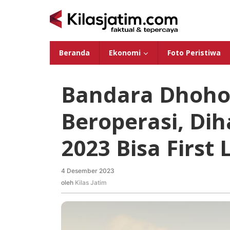
Lewati
ke
konten
Beranda
Ekonomi
Foto Peristiwa
Bandara Dhoho 
Beroperasi, Di
2023 Bisa First
4 Desember 2023
oleh
Kilas
oleh
Kilas Jatim
Jatim