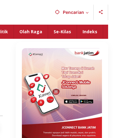
Pencarian
itik
Olah Raga
Se-Kilas
Indeks