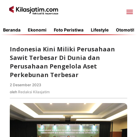
Lewati
ke
konten
Beranda
Ekonomi
Foto Peristiwa
Lifestyle
Otomotif
Indonesia Kini Miliki Perusahaan
Sawit Terbesar Di Dunia dan
Perusahaan Pengelola Aset
Perkebunan Terbesar
2 Desember 2023
oleh
Redaksi
oleh
Redaksi Kilasjatim
Kilasjatim