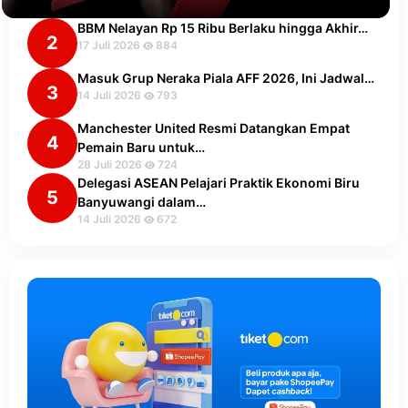
BBM Nelayan Rp 15 Ribu Berlaku hingga Akhir…
2
17 Juli 2026
884
Masuk Grup Neraka Piala AFF 2026, Ini Jadwal…
3
14 Juli 2026
793
Manchester United Resmi Datangkan Empat
4
Pemain Baru untuk…
28 Juli 2026
724
Delegasi ASEAN Pelajari Praktik Ekonomi Biru
5
Banyuwangi dalam…
14 Juli 2026
672