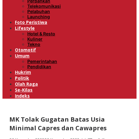
Perbankan
Telekomunikasi
Pelabuhan
Launching
Foto Peristiwa
Lifestyle
Hotel & Resto
Kuliner
Tekno
Otomotif
Umum
Pemerintahan
Pendidikan
Hukrim
Politik
Olah Raga
Se-Kilas
Indeks
MK Tolak Gugatan Batas Usia
Minimal Capres dan Cawapres