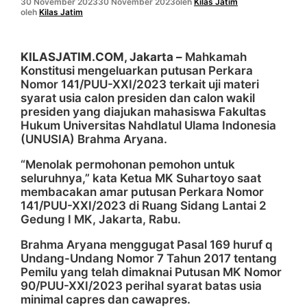
30 November 2023
30 November 2023
oleh
Kilas Jatim
oleh
Kilas Jatim
KILASJATIM.COM, Jakarta –
Mahkamah
Konstitusi mengeluarkan putusan Perkara
Nomor 141/PUU-XXI/2023 terkait uji materi
syarat usia calon presiden dan calon wakil
presiden yang diajukan mahasiswa Fakultas
Hukum Universitas Nahdlatul Ulama Indonesia
(UNUSIA) Brahma Aryana.
“Menolak permohonan pemohon untuk
seluruhnya,” kata Ketua MK Suhartoyo saat
membacakan amar putusan Perkara Nomor
141/PUU-XXI/2023 di Ruang Sidang Lantai 2
Gedung I MK, Jakarta, Rabu.
Brahma Aryana menggugat Pasal 169 huruf q
Undang-Undang Nomor 7 Tahun 2017 tentang
Pemilu yang telah dimaknai Putusan MK Nomor
90/PUU-XXI/2023 perihal syarat batas usia
minimal capres dan cawapres.