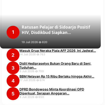
Ratusan Pelajar di Sidoarjo Positif
1
HIV, Disdikbud Siapkan…
19 Juli 2026
820
Masuk Grup Neraka Piala AFF 2026, Ini Jadwal…
2
14 Juli 2026
763
Didit Hediprasetyo Bukan Orang Baru di Seni,
3
Tuduhan…
8 Juli 2026
700
BBM Nelayan Rp 15 Ribu Berlaku hingga Akhir…
4
17 Juli 2026
674
DPRD Bondowoso Minta Koordinasi OPD
5
Diperkuat, Serapan Anggaran…
8 Juli 2026
650