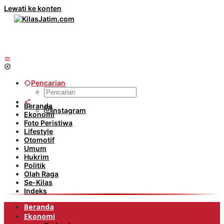
Lewati ke konten
Pencarian
Beranda
Instagram
Ekonomi
Foto Peristiwa
Lifestyle
Otomotif
Umum
Hukrim
Politik
Olah Raga
Se-Kilas
Indeks
Beranda
Ekonomi