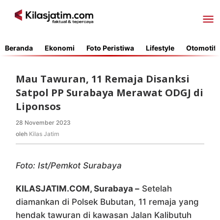
Lewati
ke
konten
Beranda
Ekonomi
Foto Peristiwa
Lifestyle
Otomotif
Mau Tawuran, 11 Remaja Disanksi
Satpol PP Surabaya Merawat ODGJ di
Liponsos
28 November 2023
oleh
Kilas
oleh
Kilas Jatim
Jatim
Foto: Ist/Pemkot Surabaya
KILASJATIM.COM, Surabaya –
Setelah
diamankan di Polsek Bubutan, 11 remaja yang
hendak tawuran di kawasan Jalan Kalibutuh