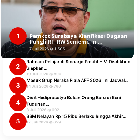
1
Pemkot Surabaya Klarifikasi Dugaan
Pungli RT-RW Sememi, Ini…
7 Juli 2026
1,505
Ratusan Pelajar di Sidoarjo Positif HIV, Disdikbud
2
Siapkan…
19 Juli 2026
806
Masuk Grup Neraka Piala AFF 2026, Ini Jadwal…
3
14 Juli 2026
760
Didit Hediprasetyo Bukan Orang Baru di Seni,
4
Tuduhan…
8 Juli 2026
692
BBM Nelayan Rp 15 Ribu Berlaku hingga Akhir…
5
17 Juli 2026
659