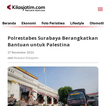
Lewati
ke
konten
Beranda
Ekonomi
Foto Peristiwa
Lifestyle
Otomotif
Polrestabes Surabaya Berangkatkan
Bantuan untuk Palestina
27 November 2023
oleh
Redaksi
oleh
Redaksi Kilasjatim
Kilasjatim