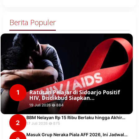
Berita Populer
1
Ratusan Pelajar di Sidoarjo Positif
HIV, Disdikbud Siapkan…
19 Juli 2026
884
BBM Nelayan Rp 15 Ribu Berlaku hingga Akhir…
2
17 Juli 2026
875
Masuk Grup Neraka Piala AFF 2026, Ini Jadwal…