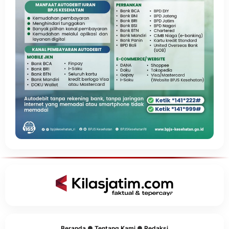
Beranda
●
Tentang Kami
●
Redaksi