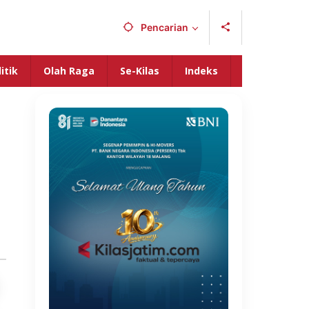
Pencarian
itik
Olah Raga
Se-Kilas
Indeks