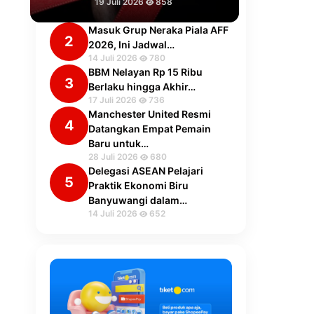
19 Juli 2026
858
Masuk Grup Neraka Piala AFF
2
2026, Ini Jadwal…
14 Juli 2026
780
BBM Nelayan Rp 15 Ribu
3
Berlaku hingga Akhir…
17 Juli 2026
736
Manchester United Resmi
4
Datangkan Empat Pemain
Baru untuk…
28 Juli 2026
680
Delegasi ASEAN Pelajari
5
Praktik Ekonomi Biru
Banyuwangi dalam…
14 Juli 2026
652