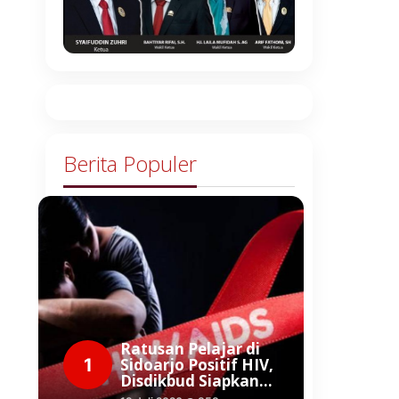
Berita Populer
Ratusan Pelajar di
1
Sidoarjo Positif HIV,
Disdikbud Siapkan…