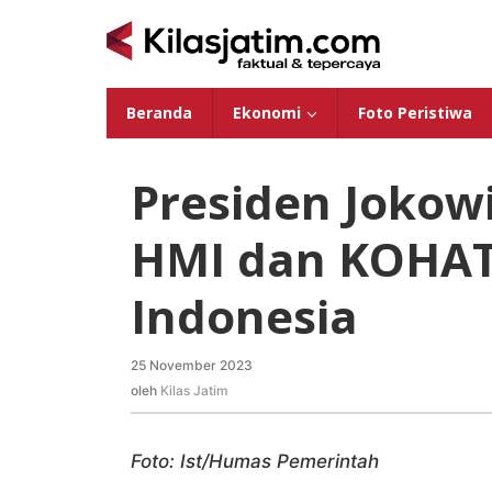
Lewati
ke
konten
Beranda
Ekonomi
Foto Peristiwa
Presiden Jokow
HMI dan KOHAT
Indonesia
25 November 2023
oleh
Kilas
oleh
Kilas Jatim
Jatim
Foto: Ist/Humas Pemerintah