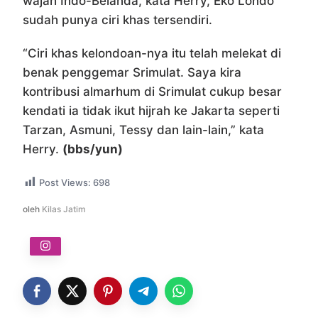
wajah Indo-Belanda, kata Herry, Eko Londo
sudah punya ciri khas tersendiri.
“Ciri khas kelondoan-nya itu telah melekat di
benak penggemar Srimulat. Saya kira
kontribusi almarhum di Srimulat cukup besar
kendati ia tidak ikut hijrah ke Jakarta seperti
Tarzan, Asmuni, Tessy dan lain-lain,” kata
Herry.
(bbs/yun)
Post Views:
698
oleh
Kilas Jatim