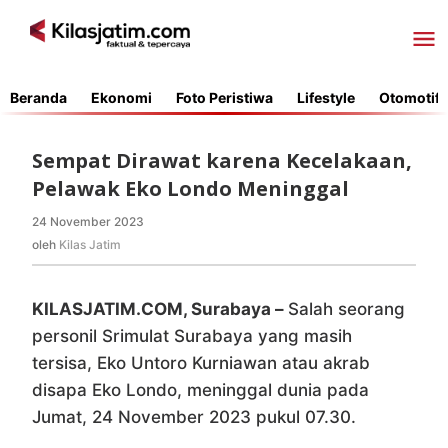
Lewati
ke
konten
Beranda
Ekonomi
Foto Peristiwa
Lifestyle
Otomotif
Sempat Dirawat karena Kecelakaan,
Pelawak Eko Londo Meninggal
24 November 2023
oleh
Kilas
oleh
Kilas Jatim
Jatim
KILASJATIM.COM, Surabaya –
Salah seorang
personil Srimulat Surabaya yang masih
tersisa, Eko Untoro Kurniawan atau akrab
disapa Eko Londo, meninggal dunia pada
Jumat, 24 November 2023 pukul 07.30.