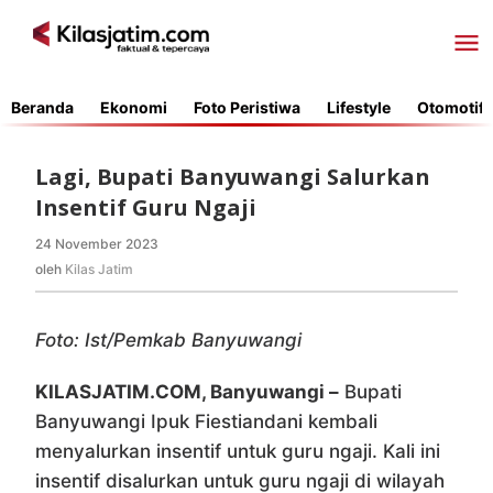
Lewati
ke
konten
Beranda
Ekonomi
Foto Peristiwa
Lifestyle
Otomotif
Lagi, Bupati Banyuwangi Salurkan
Insentif Guru Ngaji
24 November 2023
oleh
Kilas
oleh
Kilas Jatim
Jatim
Foto: Ist/Pemkab Banyuwangi
KILASJATIM.COM, Banyuwangi –
Bupati
Banyuwangi Ipuk Fiestiandani kembali
menyalurkan insentif untuk guru ngaji. Kali ini
insentif disalurkan untuk guru ngaji di wilayah