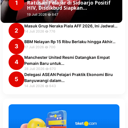
1
Ratusan Pelajar di Sidoarjo Positif
HIV, Disdikbud Siapkan…
19 Juli 2026
847
Masuk Grup Neraka Piala AFF 2026, Ini Jadwal…
2
14 Juli 2026
776
BBM Nelayan Rp 15 Ribu Berlaku hingga Akhir…
3
17 Juli 2026
700
Manchester United Resmi Datangkan Empat
4
Pemain Baru untuk…
28 Juli 2026
670
Delegasi ASEAN Pelajari Praktik Ekonomi Biru
5
Banyuwangi dalam…
14 Juli 2026
643