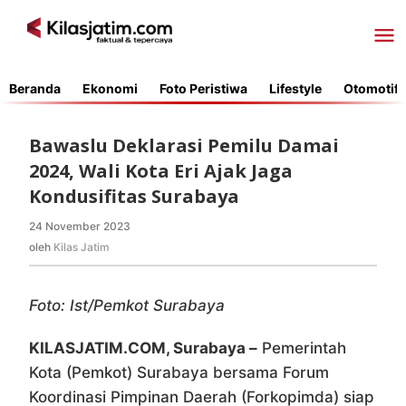
Lewati
ke
konten
Beranda
Ekonomi
Foto Peristiwa
Lifestyle
Otomotif
Bawaslu Deklarasi Pemilu Damai
2024, Wali Kota Eri Ajak Jaga
Kondusifitas Surabaya
24 November 2023
oleh
Kilas
oleh
Kilas Jatim
Jatim
Foto: Ist/Pemkot Surabaya
KILASJATIM.COM, Surabaya –
Pemerintah
Kota (Pemkot) Surabaya bersama Forum
Koordinasi Pimpinan Daerah (Forkopimda) siap