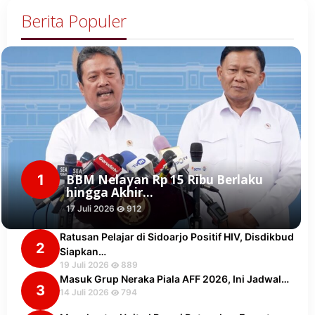
Berita Populer
1
BBM Nelayan Rp 15 Ribu Berlaku
hingga Akhir…
17 Juli 2026
912
Ratusan Pelajar di Sidoarjo Positif HIV, Disdikbud
2
Siapkan…
19 Juli 2026
889
Masuk Grup Neraka Piala AFF 2026, Ini Jadwal…
3
14 Juli 2026
794