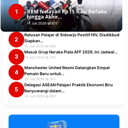
1
BBM Nelayan Rp 15 Ribu Berlaku
hingga Akhir…
17 Juli 2026
971
Ratusan Pelajar di Sidoarjo Positif HIV, Disdikbud
2
Siapkan…
19 Juli 2026
896
Masuk Grup Neraka Piala AFF 2026, Ini Jadwal…
3
14 Juli 2026
799
Manchester United Resmi Datangkan Empat
4
Pemain Baru untuk…
28 Juli 2026
743
Delegasi ASEAN Pelajari Praktik Ekonomi Biru
5
Banyuwangi dalam…
14 Juli 2026
680