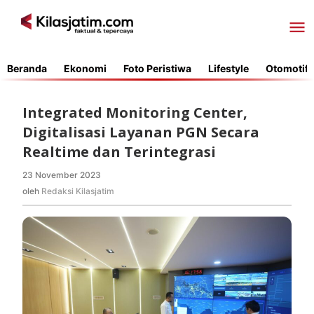
Lewati
ke
konten
Beranda
Ekonomi
Foto Peristiwa
Lifestyle
Otomotif
Integrated Monitoring Center,
Digitalisasi Layanan PGN Secara
Realtime dan Terintegrasi
23 November 2023
oleh
Redaksi
oleh
Redaksi Kilasjatim
Kilasjatim