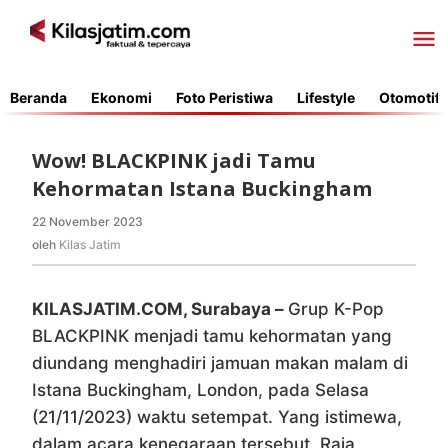
Lewati
ke
konten
Beranda
Ekonomi
Foto Peristiwa
Lifestyle
Otomotif
Wow! BLACKPINK jadi Tamu
Kehormatan Istana Buckingham
22 November 2023
oleh
Kilas
oleh
Kilas Jatim
Jatim
KILASJATIM.COM, Surabaya –
Grup K-Pop
BLACKPINK menjadi tamu kehormatan yang
diundang menghadiri jamuan makan malam di
Istana Buckingham, London, pada Selasa
(21/11/2023) waktu setempat. Yang istimewa,
dalam acara kenegaraan tersebut, Raja