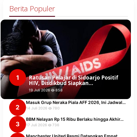
Berita Populer
1
Ratusan Pelajar di Sidoarjo Positif
HIV, Disdikbud Siapkan…
19 Juli 2026
858
Masuk Grup Neraka Piala AFF 2026, Ini Jadwal…
2
14 Juli 2026
780
BBM Nelayan Rp 15 Ribu Berlaku hingga Akhir…
3
17 Juli 2026
736
Manchester United Resmi Datangkan Empat