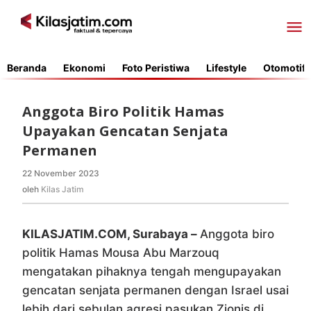
Lewati
ke
konten
Beranda
Ekonomi
Foto Peristiwa
Lifestyle
Otomotif
Anggota Biro Politik Hamas
Upayakan Gencatan Senjata
Permanen
22 November 2023
oleh
Kilas
oleh
Kilas Jatim
Jatim
KILASJATIM.COM, Surabaya –
Anggota biro
politik Hamas Mousa Abu Marzouq
mengatakan pihaknya tengah mengupayakan
gencatan senjata permanen dengan Israel usai
lebih dari sebulan agresi pasukan Zionis di