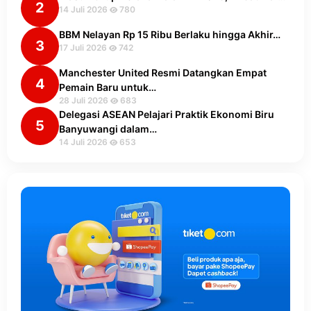
2
14 Juli 2026
780
BBM Nelayan Rp 15 Ribu Berlaku hingga Akhir…
3
17 Juli 2026
742
Manchester United Resmi Datangkan Empat
4
Pemain Baru untuk…
28 Juli 2026
683
Delegasi ASEAN Pelajari Praktik Ekonomi Biru
5
Banyuwangi dalam…
14 Juli 2026
653