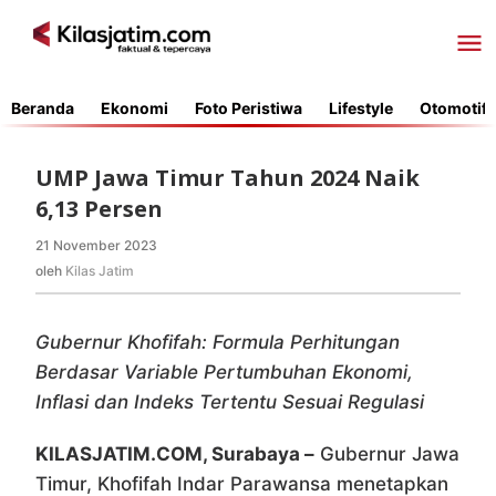
Lewati
ke
konten
Beranda
Ekonomi
Foto Peristiwa
Lifestyle
Otomotif
UMP Jawa Timur Tahun 2024 Naik
6,13 Persen
21 November 2023
oleh
Kilas
oleh
Kilas Jatim
Jatim
Gubernur Khofifah: Formula Perhitungan
Berdasar Variable Pertumbuhan Ekonomi,
Inflasi dan Indeks Tertentu Sesuai Regulasi
KILASJATIM.COM, Surabaya –
Gubernur Jawa
Timur, Khofifah Indar Parawansa menetapkan