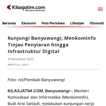
Lewati
ke
konten
Beranda
Ekonomi
Foto Peristiwa
Lifestyle
Otomotif
Kunjungi Banyuwangi, Menkominfo
Tinjau Penyiaran hingga
Infrastruktur Digital
19 November 2023
oleh
Kilas
oleh
Kilas Jatim
Jatim
Foto: Ist/Pemkab Banyuwangi
KILASJATIM.COM, Banyuwangi –
Menteri
Komunikasi dan Informatika (Menkominfo),
Budi Arie Setiadi, melakukan kunjungan kerja