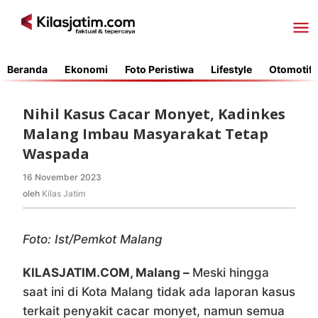
Lewati
ke
konten
Beranda
Ekonomi
Foto Peristiwa
Lifestyle
Otomotif
Nihil Kasus Cacar Monyet, Kadinkes
Malang Imbau Masyarakat Tetap
Waspada
16 November 2023
oleh
Kilas
oleh
Kilas Jatim
Jatim
Foto: Ist/Pemkot Malang
KILASJATIM.COM, Malang –
Meski hingga
saat ini di Kota Malang tidak ada laporan kasus
terkait penyakit cacar monyet, namun semua