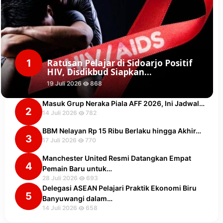
1
Ratusan Pelajar di Sidoarjo Positif
HIV, Disdikbud Siapkan…
19 Juli 2026
868
Masuk Grup Neraka Piala AFF 2026, Ini Jadwal…
2
14 Juli 2026
782
BBM Nelayan Rp 15 Ribu Berlaku hingga Akhir…
3
17 Juli 2026
770
Manchester United Resmi Datangkan Empat
4
Pemain Baru untuk…
28 Juli 2026
693
Delegasi ASEAN Pelajari Praktik Ekonomi Biru
5
Banyuwangi dalam…
14 Juli 2026
658