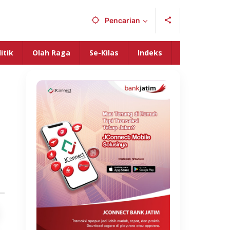
Pencarian
itik
Olah Raga
Se-Kilas
Indeks