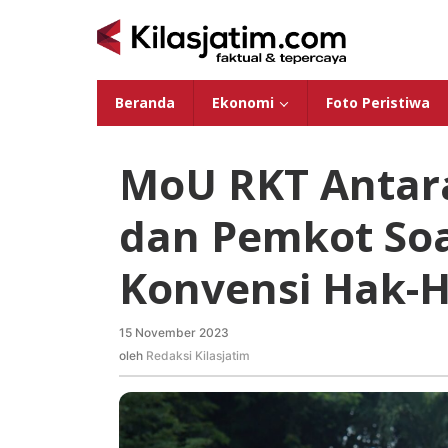
Lewati
ke
konten
Beranda
Ekonomi
Foto Peristiwa
MoU RKT Antar
dan Pemkot So
Konvensi Hak-H
15 November 2023
oleh
Redaksi
oleh
Redaksi Kilasjatim
Kilasjatim