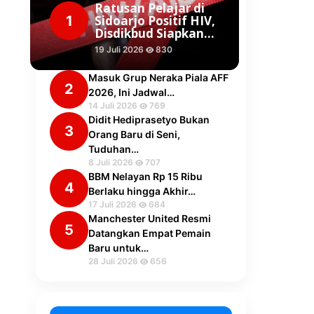
Ratusan Pelajar di
1
Sidoarjo Positif HIV,
Disdikbud Siapkan…
19 Juli 2026
830
Masuk Grup Neraka Piala AFF
2
2026, Ini Jadwal…
14 Juli 2026
769
Didit Hediprasetyo Bukan
3
Orang Baru di Seni,
Tuduhan…
8 Juli 2026
707
BBM Nelayan Rp 15 Ribu
4
Berlaku hingga Akhir…
17 Juli 2026
684
Manchester United Resmi
5
Datangkan Empat Pemain
Baru untuk…
28 Juli 2026
656