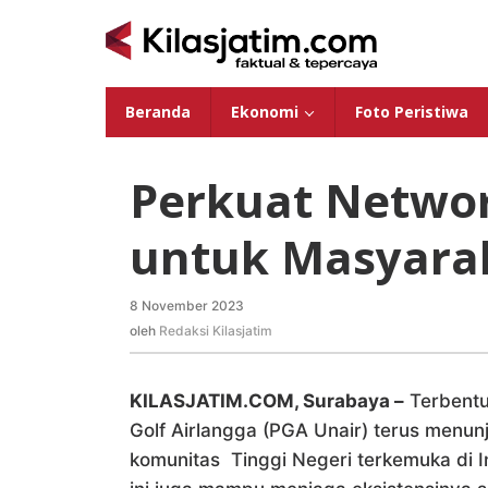
Lewati
ke
konten
Beranda
Ekonomi
Foto Peristiwa
Perkuat Netwo
untuk Masyara
8 November 2023
oleh
Redaksi
oleh
Redaksi Kilasjatim
Kilasjatim
KILASJATIM.COM, Surabaya –
Terbentu
Golf Airlangga (PGA Unair) terus menun
komunitas Tinggi Negeri terkemuka di I