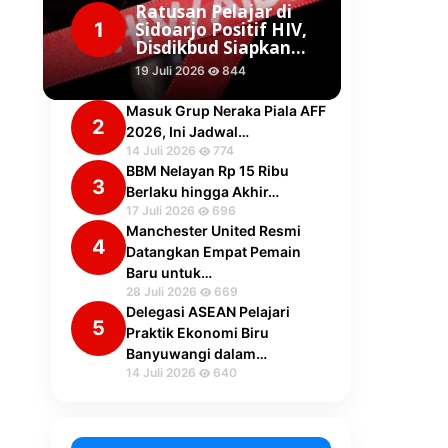
Ratusan Pelajar di
1
Sidoarjo Positif HIV,
Disdikbud Siapkan…
19 Juli 2026
844
Masuk Grup Neraka Piala AFF
2
2026, Ini Jadwal…
14 Juli 2026
774
BBM Nelayan Rp 15 Ribu
3
Berlaku hingga Akhir…
17 Juli 2026
696
Manchester United Resmi
4
Datangkan Empat Pemain
Baru untuk…
28 Juli 2026
669
Delegasi ASEAN Pelajari
5
Praktik Ekonomi Biru
Banyuwangi dalam…
14 Juli 2026
640