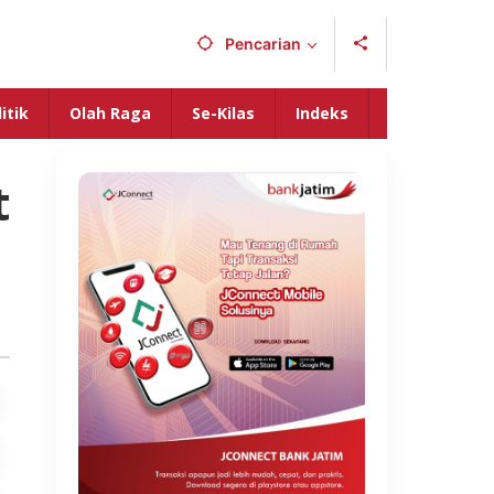
Pencarian
itik
Olah Raga
Se-Kilas
Indeks
t