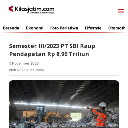
Lewati
ke
konten
Beranda
Ekonomi
Foto Peristiwa
Lifestyle
Otomotif
Semester III/2023 PT SBI Raup
Pendapatan Rp 8,96 Triliun
5 November 2023
oleh
Nova
oleh
Nova Kilas Jatim
Kilas
Jatim