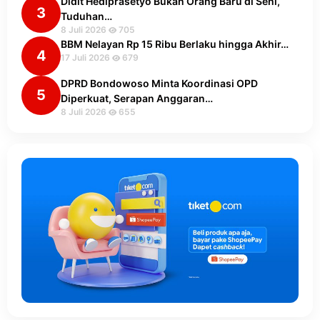
Didit Hediprasetyo Bukan Orang Baru di Seni,
3
Tuduhan…
8 Juli 2026
705
BBM Nelayan Rp 15 Ribu Berlaku hingga Akhir…
4
17 Juli 2026
679
DPRD Bondowoso Minta Koordinasi OPD
5
Diperkuat, Serapan Anggaran…
8 Juli 2026
655