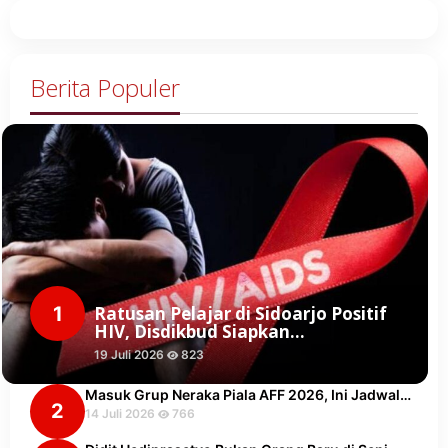
Berita Populer
1
Ratusan Pelajar di Sidoarjo Positif
HIV, Disdikbud Siapkan…
19 Juli 2026
823
Masuk Grup Neraka Piala AFF 2026, Ini Jadwal…
2
14 Juli 2026
766