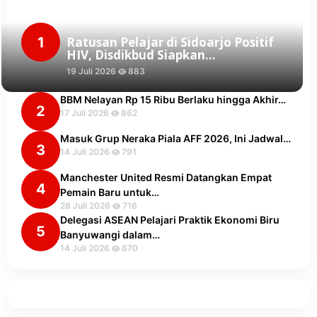
1
Ratusan Pelajar di Sidoarjo Positif
HIV, Disdikbud Siapkan…
19 Juli 2026
883
BBM Nelayan Rp 15 Ribu Berlaku hingga Akhir…
2
17 Juli 2026
862
Masuk Grup Neraka Piala AFF 2026, Ini Jadwal…
3
14 Juli 2026
791
Manchester United Resmi Datangkan Empat
4
Pemain Baru untuk…
28 Juli 2026
716
Delegasi ASEAN Pelajari Praktik Ekonomi Biru
5
Banyuwangi dalam…
14 Juli 2026
670