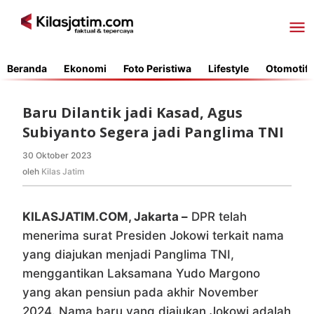
Lewati
ke
konten
Beranda
Ekonomi
Foto Peristiwa
Lifestyle
Otomotif
Baru Dilantik jadi Kasad, Agus
Subiyanto Segera jadi Panglima TNI
30 Oktober 2023
oleh
Kilas
oleh
Kilas Jatim
Jatim
KILASJATIM.COM, Jakarta –
DPR telah
menerima surat Presiden Jokowi terkait nama
yang diajukan menjadi Panglima TNI,
menggantikan Laksamana Yudo Margono
yang akan pensiun pada akhir November
2024. Nama baru yang diajukan Jokowi adalah