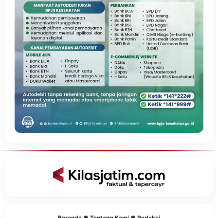
Beranda
●
Tentang Kami
●
Redaksi