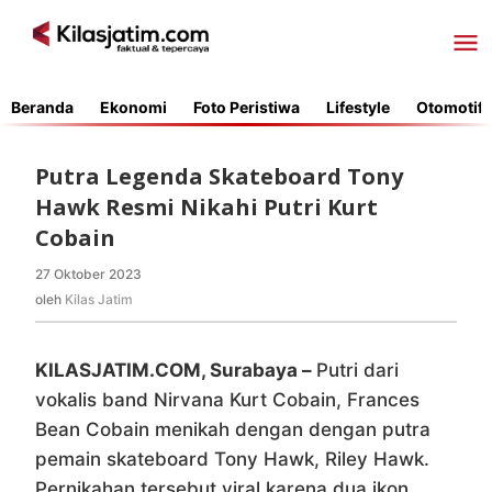
Lewati
ke
konten
Beranda
Ekonomi
Foto Peristiwa
Lifestyle
Otomotif
Putra Legenda Skateboard Tony
Hawk Resmi Nikahi Putri Kurt
Cobain
27 Oktober 2023
oleh
Kilas
oleh
Kilas Jatim
Jatim
KILASJATIM.COM, Surabaya –
Putri dari
vokalis band Nirvana Kurt Cobain, Frances
Bean Cobain menikah dengan dengan putra
pemain skateboard Tony Hawk, Riley Hawk.
Pernikahan tersebut viral karena dua ikon