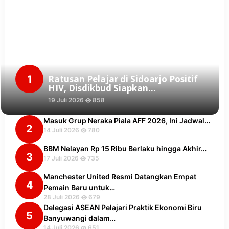
1
Ratusan Pelajar di Sidoarjo Positif
HIV, Disdikbud Siapkan…
19 Juli 2026
858
Masuk Grup Neraka Piala AFF 2026, Ini Jadwal…
2
14 Juli 2026
780
BBM Nelayan Rp 15 Ribu Berlaku hingga Akhir…
3
17 Juli 2026
735
Manchester United Resmi Datangkan Empat
4
Pemain Baru untuk…
28 Juli 2026
679
Delegasi ASEAN Pelajari Praktik Ekonomi Biru
5
Banyuwangi dalam…
14 Juli 2026
651