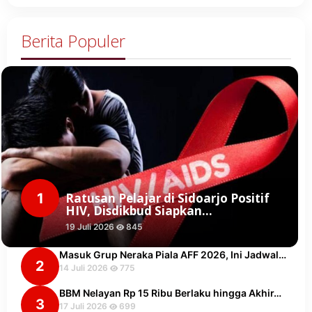
Berita Populer
1
Ratusan Pelajar di Sidoarjo Positif
HIV, Disdikbud Siapkan…
19 Juli 2026
845
Masuk Grup Neraka Piala AFF 2026, Ini Jadwal…
2
14 Juli 2026
775
BBM Nelayan Rp 15 Ribu Berlaku hingga Akhir…
3
17 Juli 2026
699