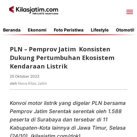
Lewati
ke
konten
Beranda
Ekonomi
Foto Peristiwa
Lifestyle
Otomotif
PLN – Pemprov Jatim Konsisten
Dukung Pertumbuhan Ekosistem
Kendaraan Listrik
25 Oktober 2023
oleh
Nova
oleh
Nova Kilas Jatim
Kilas
Jatim
Konvoi motor listrik yang digelar PLN bersama
Pemprov Jatim Serentak serentak oleh 1.588
peserta di Surabaya dan tersebar di 11
Kabupaten-Kota lainnya di Jawa Timur, Selasa
(24/10). (kilasjatim.com/dok)