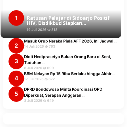
1
Ratusan Pelajar di Sidoarjo Positif
HIV, Disdikbud Siapkan…
19 Juli 2026
818
Masuk Grup Neraka Piala AFF 2026, Ini Jadwal…
2
14 Juli 2026
763
Didit Hediprasetyo Bukan Orang Baru di Seni,
3
Tuduhan…
8 Juli 2026
699
BBM Nelayan Rp 15 Ribu Berlaku hingga Akhir…
4
17 Juli 2026
672
DPRD Bondowoso Minta Koordinasi OPD
5
Diperkuat, Serapan Anggaran…
8 Juli 2026
649