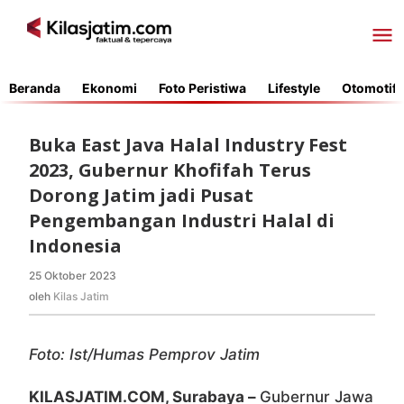
Lewati
ke
konten
Beranda
Ekonomi
Foto Peristiwa
Lifestyle
Otomotif
Buka East Java Halal Industry Fest
2023, Gubernur Khofifah Terus
Dorong Jatim jadi Pusat
Pengembangan Industri Halal di
Indonesia
25 Oktober 2023
oleh
Kilas
oleh
Kilas Jatim
Jatim
Foto: Ist/Humas Pemprov Jatim
KILASJATIM.COM, Surabaya –
Gubernur Jawa