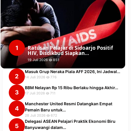
1
Ratusan Pelajar di Sidoarjo Positif
HIV, Disdikbud Siapkan…
19 Juli 2026
851
Masuk Grup Neraka Piala AFF 2026, Ini Jadwal…
2
14 Juli 2026
776
BBM Nelayan Rp 15 Ribu Berlaku hingga Akhir…
3
17 Juli 2026
711
Manchester United Resmi Datangkan Empat
4
Pemain Baru untuk…
28 Juli 2026
672
Delegasi ASEAN Pelajari Praktik Ekonomi Biru
5
Banyuwangi dalam…