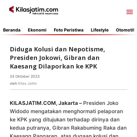
Lewati
ke
konten
Beranda
Ekonomi
Foto Peristiwa
Lifestyle
Otomotif
Diduga Kolusi dan Nepotisme,
Presiden Jokowi, Gibran dan
Kaesang Dilaporkan ke KPK
24 Oktober 2023
oleh
Kilas
oleh
Kilas Jatim
Jatim
KILASJATIM.COM, Jakarta –
Presiden Joko
Widodo mengatakan menghormati pelaporan
ke KPK yang ditujukan terhadap dirinya dan
kedua putranya, Gibran Rakabuming Raka dan
Kaesang Pangarep, atas dugaan kolusi dan