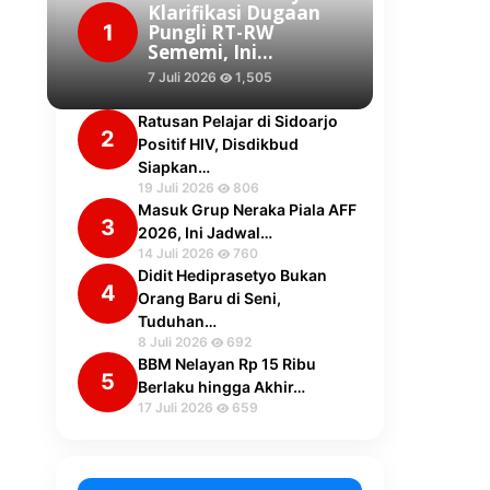
Klarifikasi Dugaan
1
Pungli RT-RW
Sememi, Ini…
7 Juli 2026
1,505
Ratusan Pelajar di Sidoarjo
2
Positif HIV, Disdikbud
Siapkan…
19 Juli 2026
806
Masuk Grup Neraka Piala AFF
3
2026, Ini Jadwal…
14 Juli 2026
760
Didit Hediprasetyo Bukan
4
Orang Baru di Seni,
Tuduhan…
8 Juli 2026
692
BBM Nelayan Rp 15 Ribu
5
Berlaku hingga Akhir…
17 Juli 2026
659