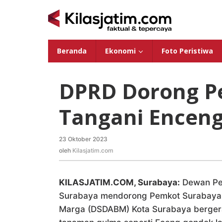
Lewati
ke
konten
Beranda
Ekonomi
Foto Peristiwa
DPRD Dorong P
Tangani Encen
23 Oktober 2023
oleh
Kilasjatim.com
oleh
Kilasjatim.com
KILASJATIM.COM, Surabaya:
Dewan Per
Surabaya mendorong Pemkot Surabaya m
Marga (DSDABM) Kota Surabaya berger