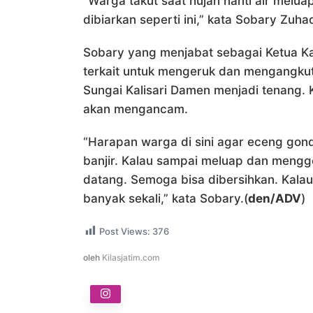
“Warga takut saat hujan nanti air melu
dibiarkan seperti ini,” kata Sobary Zuhad
Sobary yang menjabat sebagai Ketua Ka
terkait untuk mengeruk dan mengangku
Sungai Kalisari Damen menjadi tenang. K
akan mengancam.
“Harapan warga di sini agar eceng gond
banjir. Kalau sampai meluap dan mengge
datang. Semoga bisa dibersihkan. Kalau
banyak sekali,” kata Sobary.(
den/ADV
)
Post Views:
376
oleh
Kilasjatim.com