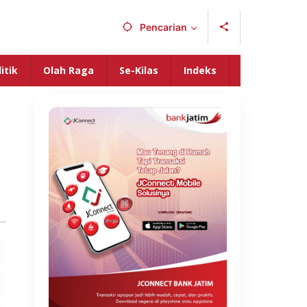
Pencarian
itik
Olah Raga
Se-Kilas
Indeks