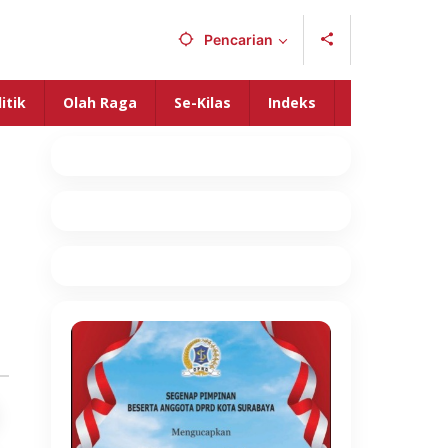
Pencarian
itik
Olah Raga
Se-Kilas
Indeks