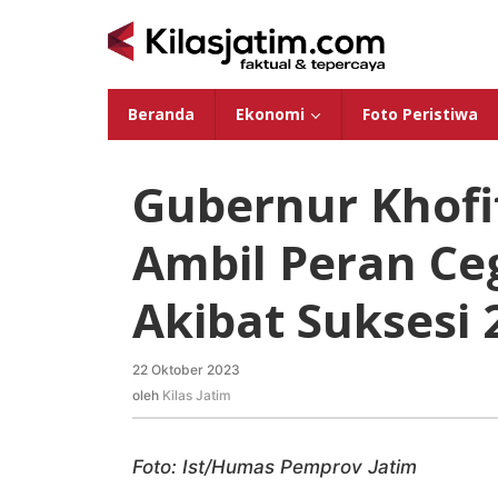
Lewati
ke
konten
Beranda
Ekonomi
Foto Peristiwa
Gubernur Khofi
Ambil Peran C
Akibat Suksesi 
22 Oktober 2023
oleh
Kilas
oleh
Kilas Jatim
Jatim
Foto: Ist/Humas Pemprov Jatim