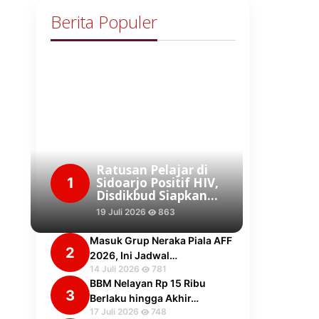
Berita Populer
Ratusan Pelajar di
1
Sidoarjo Positif HIV,
Disdikbud Siapkan…
19 Juli 2026
863
Masuk Grup Neraka Piala AFF
2
2026, Ini Jadwal…
14 Juli 2026
781
BBM Nelayan Rp 15 Ribu
3
Berlaku hingga Akhir…
17 Juli 2026
748