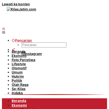
Lewati ke konten
Pencarian
Beranda
Instagram
Ekonomi
Foto Peristiwa
Lifestyle
Otomotif
Umum
Hukrim
Politik
Olah Raga
Se-Kilas
Indeks
Beranda
Ekonomi