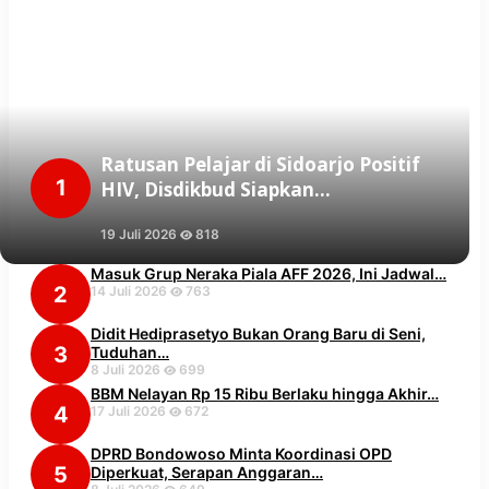
Ratusan Pelajar di Sidoarjo Positif
1
HIV, Disdikbud Siapkan…
19 Juli 2026
818
Masuk Grup Neraka Piala AFF 2026, Ini Jadwal…
2
14 Juli 2026
763
Didit Hediprasetyo Bukan Orang Baru di Seni,
3
Tuduhan…
8 Juli 2026
699
BBM Nelayan Rp 15 Ribu Berlaku hingga Akhir…
4
17 Juli 2026
672
DPRD Bondowoso Minta Koordinasi OPD
5
Diperkuat, Serapan Anggaran…