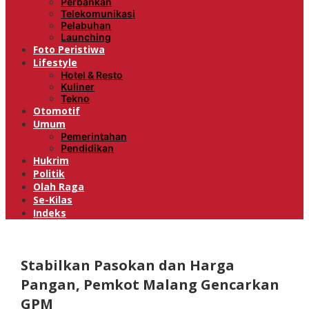
Perbankan
Telekomunikasi
Pelabuhan
Launching
Foto Peristiwa
Lifestyle
Hotel & Resto
Kuliner
Tekno
Otomotif
Umum
Pemerintahan
Pendidikan
Hukrim
Politik
Olah Raga
Se-Kilas
Indeks
Stabilkan Pasokan dan Harga
Pangan, Pemkot Malang Gencarkan
GPM