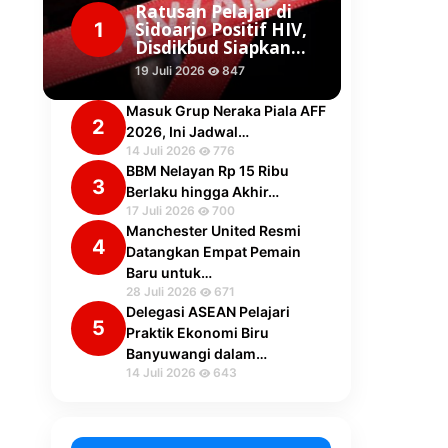
Ratusan Pelajar di
1
Sidoarjo Positif HIV,
Disdikbud Siapkan…
19 Juli 2026
847
Masuk Grup Neraka Piala AFF
2
2026, Ini Jadwal…
14 Juli 2026
776
BBM Nelayan Rp 15 Ribu
3
Berlaku hingga Akhir…
17 Juli 2026
700
Manchester United Resmi
4
Datangkan Empat Pemain
Baru untuk…
28 Juli 2026
671
Delegasi ASEAN Pelajari
5
Praktik Ekonomi Biru
Banyuwangi dalam…
14 Juli 2026
643