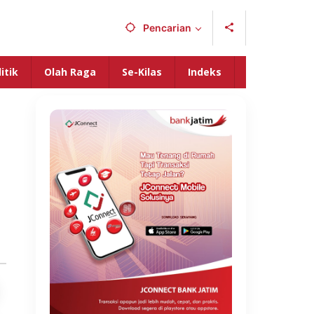
Pencarian
itik
Olah Raga
Se-Kilas
Indeks