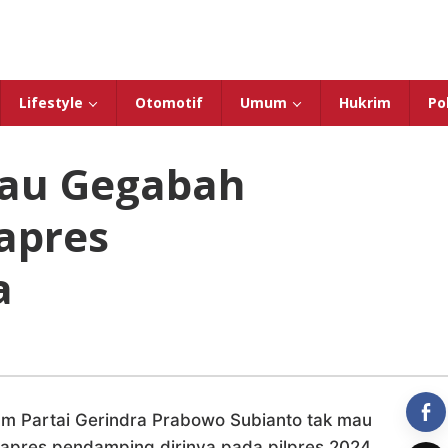
Lifestyle
Otomotif
Umum
Hukrim
Pol
au Gegabah
pres
a
 Partai Gerindra Prabowo Subianto tak mau
pres pendamping dirinya pada pilpres 2024