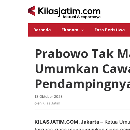
Lewati
ke
konten
Beranda
Ekonomi
Foto Peristiwa
Prabowo Tak M
Umumkan Cawa
Pendampingny
18 Oktober 2023
oleh
Kilas
oleh
Kilas Jatim
Jatim
KILASJATIM.COM, Jakarta –
Ketua Umum
tergesa-gesa mengumumkan siapa cawa