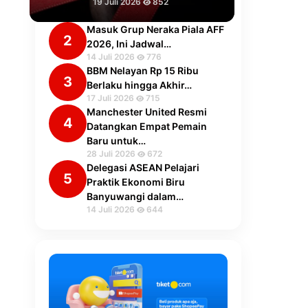
19 Juli 2026
852
Masuk Grup Neraka Piala AFF
2
2026, Ini Jadwal…
14 Juli 2026
776
BBM Nelayan Rp 15 Ribu
3
Berlaku hingga Akhir…
17 Juli 2026
715
Manchester United Resmi
4
Datangkan Empat Pemain
Baru untuk…
28 Juli 2026
672
Delegasi ASEAN Pelajari
5
Praktik Ekonomi Biru
Banyuwangi dalam…
14 Juli 2026
644