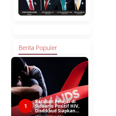
Berita Populer
Ratusan Pelajar di
1
Sidoarjo Positif HIV,
Disdikbud Siapkan…