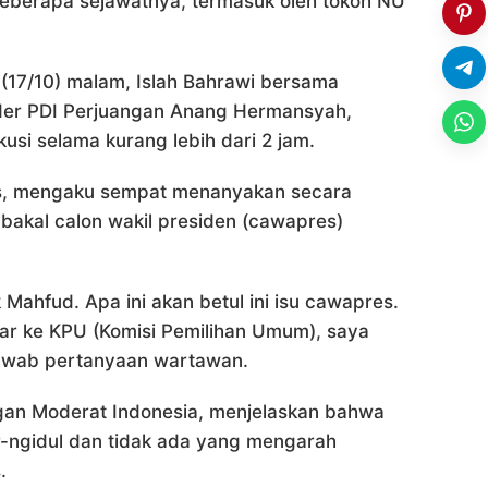
beberapa sejawatnya, termasuk oleh tokoh NU
 (17/10) malam, Islah Bahrawi bersama
kader PDI Perjuangan Anang Hermansyah,
si selama kurang lebih dari 2 jam.
nas, mengaku sempat menanyakan secara
akal calon wakil presiden (cawapres)
ahfud. Apa ini akan betul ini isu cawapres.
tar ke KPU (Komisi Pemilihan Umum), saya
njawab pertanyaan wartawan.
ingan Moderat Indonesia, menjelaskan bahwa
r-ngidul dan tidak ada yang mengarah
.