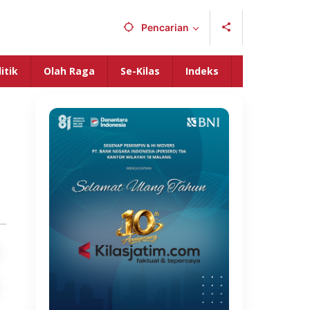
Pencarian
itik
Olah Raga
Se-Kilas
Indeks