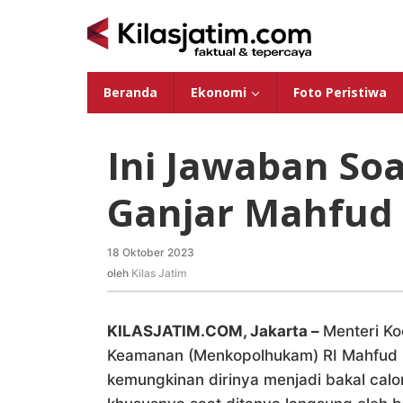
Lewati
ke
konten
Beranda
Ekonomi
Foto Peristiwa
Ini Jawaban So
Ganjar Mahfud
18 Oktober 2023
oleh
Kilas
oleh
Kilas Jatim
Jatim
KILASJATIM.COM, Jakarta –
Menteri Ko
Keamanan (Menkopolhukam) RI Mahfud
kemungkinan dirinya menjadi bakal calo