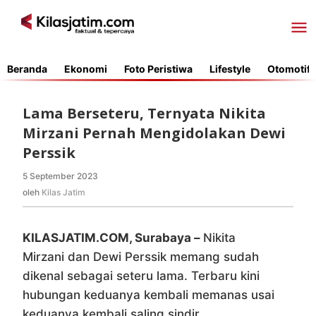
Lewati
ke
konten
Beranda
Ekonomi
Foto Peristiwa
Lifestyle
Otomotif
Lama Berseteru, Ternyata Nikita
Mirzani Pernah Mengidolakan Dewi
Perssik
5 September 2023
oleh
Kilas
oleh
Kilas Jatim
Jatim
KILASJATIM.COM, Surabaya –
Nikita
Mirzani dan Dewi Perssik memang sudah
dikenal sebagai seteru lama. Terbaru kini
hubungan keduanya kembali memanas usai
keduanya kembali saling sindir.