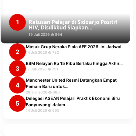
1
Ratusan Pelajar di Sidoarjo Positif
HIV, Disdikbud Siapkan…
19 Juli 2026
864
Masuk Grup Neraka Piala AFF 2026, Ini Jadwal…
2
14 Juli 2026
782
BBM Nelayan Rp 15 Ribu Berlaku hingga Akhir…
3
17 Juli 2026
751
Manchester United Resmi Datangkan Empat
4
Pemain Baru untuk…
28 Juli 2026
686
Delegasi ASEAN Pelajari Praktik Ekonomi Biru
5
Banyuwangi dalam…
14 Juli 2026
655