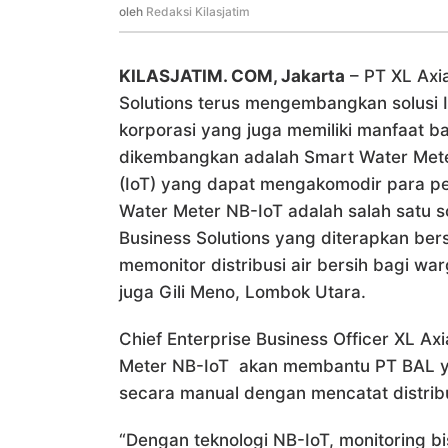
Redaksi
oleh
Redaksi Kilasjatim
Kilasjatim
KILASJATIM. COM, Jakarta
– PT XL Axia
Solutions terus mengembangkan solusi I
korporasi yang juga memiliki manfaat bag
dikembangkan adalah Smart Water Meter,
(IoT) yang dapat mengakomodir para pe
Water Meter NB-IoT adalah salah satu so
Business Solutions yang diterapkan ber
memonitor distribusi air bersih bagi wa
juga Gili Meno, Lombok Utara.
Chief Enterprise Business Officer XL A
Meter NB-IoT akan membantu PT BAL yan
secara manual dengan mencatat distribu
“Dengan teknologi NB-IoT, monitoring bis