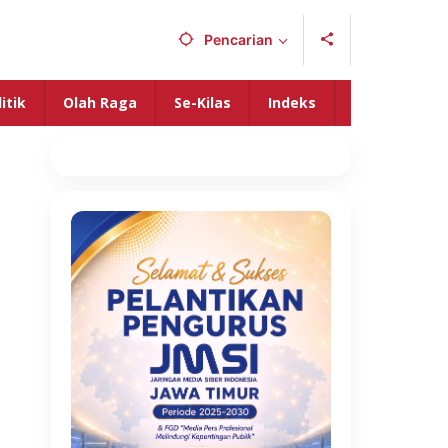
Pencarian
itik
Olah Raga
Se-Kilas
Indeks