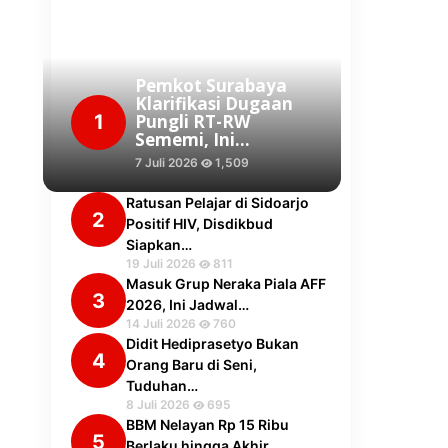
Pemkot Surabaya
Klarifikasi Dugaan
1
Pungli RT-RW
Sememi, Ini…
7 Juli 2026
1,509
Ratusan Pelajar di Sidoarjo
2
Positif HIV, Disdikbud
Siapkan…
19 Juli 2026
811
Masuk Grup Neraka Piala AFF
3
2026, Ini Jadwal…
14 Juli 2026
760
Didit Hediprasetyo Bukan
4
Orang Baru di Seni,
Tuduhan…
8 Juli 2026
695
BBM Nelayan Rp 15 Ribu
5
Berlaku hingga Akhir…