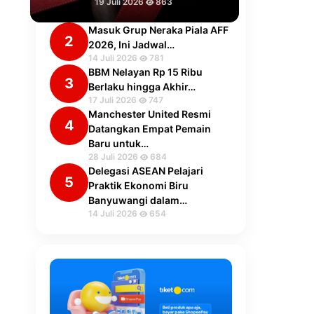
19 Juli 2026
863
Masuk Grup Neraka Piala AFF
2
2026, Ini Jadwal…
14 Juli 2026
781
BBM Nelayan Rp 15 Ribu
3
Berlaku hingga Akhir…
17 Juli 2026
747
Manchester United Resmi
4
Datangkan Empat Pemain
Baru untuk…
28 Juli 2026
684
Delegasi ASEAN Pelajari
5
Praktik Ekonomi Biru
Banyuwangi dalam…
14 Juli 2026
654