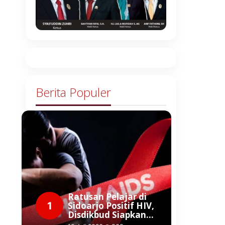
Berita Populer
Ratusan Pelajar di
1
Sidoarjo Positif HIV,
Disdikbud Siapkan…