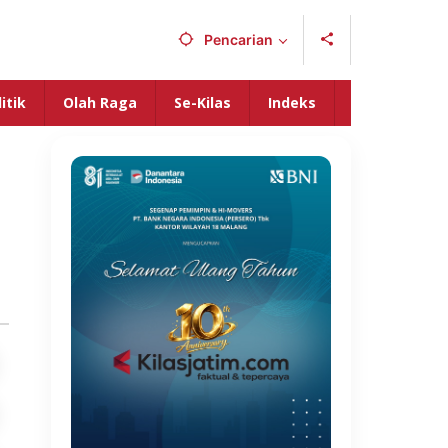
Pencarian
itik
Olah Raga
Se-Kilas
Indeks