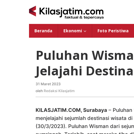
Lewati
ke
konten
Beranda
Ekonomi
Foto Peristiwa
Puluhan Wisman
Jelajahi Destin
31 Maret 2023
oleh
Redaksi
oleh
Redaksi Kilasjatim
Kilasjatim
KILASJATIM.COM, Surabaya
– Puluhan
menjelajahi sejumlah destinasi wisata d
(30/3/2023). Puluhan Wisman dari sejum