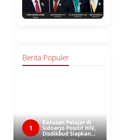
Berita Populer
Ratusan Pelajar di
1
Sidoarjo Positif HIV,
Disdikbud Siapkan…