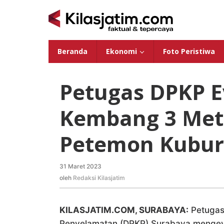
Lewati
ke
konten
Beranda
Ekonomi
Foto Peristiwa
Petugas DPKP E
Kembang 3 Met
Petemon Kubur
31 Maret 2023
oleh
Redaksi
oleh
Redaksi Kilasjatim
Kilasjatim
KILASJATIM.COM, SURABAYA:
Petugas
Penyelamatan (DPKP) Surabaya mengeva