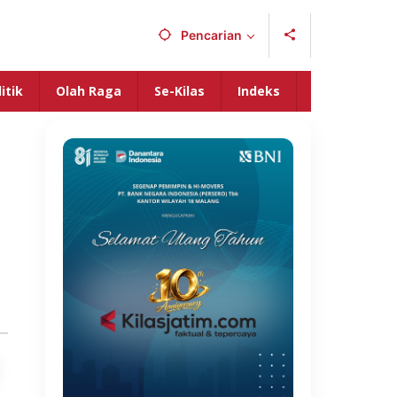
Pencarian
itik
Olah Raga
Se-Kilas
Indeks