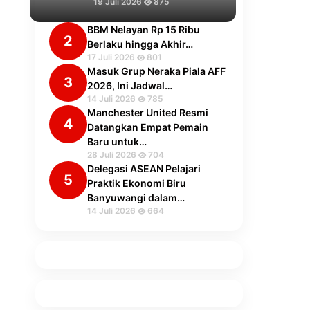
19 Juli 2026
875
BBM Nelayan Rp 15 Ribu
2
Berlaku hingga Akhir…
17 Juli 2026
801
Masuk Grup Neraka Piala AFF
3
2026, Ini Jadwal…
14 Juli 2026
785
Manchester United Resmi
4
Datangkan Empat Pemain
Baru untuk…
28 Juli 2026
704
Delegasi ASEAN Pelajari
5
Praktik Ekonomi Biru
Banyuwangi dalam…
14 Juli 2026
664